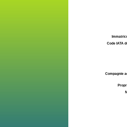
Immatricu
Code IATA d
Compagnie aé
Propri
N