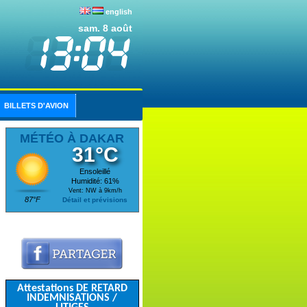
english
sam. 8 août
BILLETS D'AVION
MÉTÉO À DAKAR
31°C
Ensoleillé
Humidité: 61%
Vent: NW à 9km/h
87°F
Détail et prévisions
Attestations DE RETARD
INDEMNISATIONS /