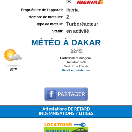
IB
Iberia
Propriétaire de l'appareil:
2
Nombre de moteurs:
Turboréacteur
Type de moteur:
en activité
Statut:
MÉTÉO À DAKAR
28°C
Partiellement nuageux
Humidité: 59%
Vent: NE à 17km/h
83°F
Détail et prévisions
Attestations DE RETARD
INDEMNISATIONS / LITIGES