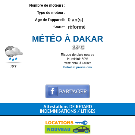
Nombre de moteurs:
Type de moteur:
0 an(s)
Age de l'appareil:
réformé
Statut:
MÉTÉO À DAKAR
26°C
Risque de pluie éparse
Humidité: 89%
Vent: NNW à 13km/h
79°F
Détail et prévisions
Attestations DE RETARD
INDEMNISATIONS / LITIGES