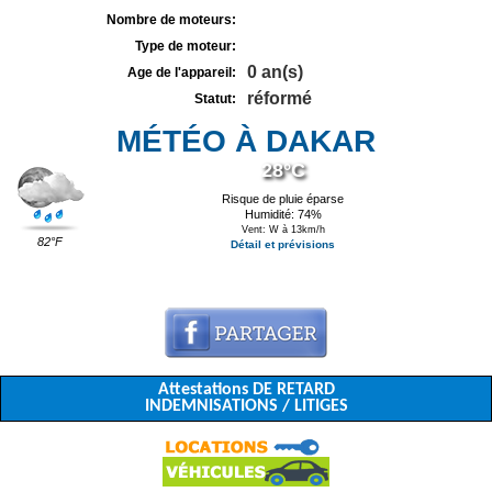
Nombre de moteurs:
Type de moteur:
0 an(s)
Age de l'appareil:
réformé
Statut:
MÉTÉO À DAKAR
28°C
Risque de pluie éparse
Humidité: 74%
Vent: W à 13km/h
82°F
Détail et prévisions
Attestations DE RETARD
INDEMNISATIONS / LITIGES