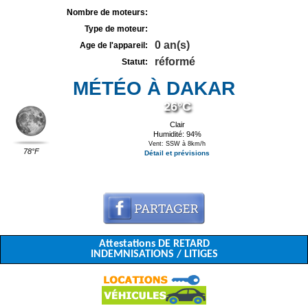
Nombre de moteurs:
Type de moteur:
0 an(s)
Age de l'appareil:
réformé
Statut:
MÉTÉO À DAKAR
26°C
Clair
Humidité: 94%
Vent: SSW à 8km/h
78°F
Détail et prévisions
Attestations DE RETARD
INDEMNISATIONS / LITIGES