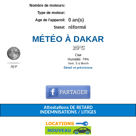
Nombre de moteurs:
Type de moteur:
0 an(s)
Age de l'appareil:
réformé
Statut:
MÉTÉO À DAKAR
25°C
Clair
Humidité: 74%
Vent: S à 9km/h
76°F
Détail et prévisions
Attestations DE RETARD
INDEMNISATIONS / LITIGES