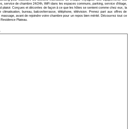
es, service de chambre 24/24h, WiFi dans les espaces communs, parking, service d'étage,
and plaisir. Conçues et décorées de façon à ce que les hôtes se sentent comme chez eux, la
limatisation, bureau, balcon/terrasse, téléphone, télévision. Prenez part aux offres de
ness, massage, avant de rejoindre votre chambre pour un repos bien mérité. Découvrez tout ce
u Residence Plateau.
r