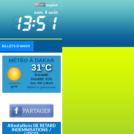
english
sam. 8 août
BILLETS D'AVION
MÉTÉO À DAKAR
31°C
Ensoleillé
Humidité: 61%
Vent: NW à 9km/h
87°F
Détail et prévisions
Attestations DE RETARD
INDEMNISATIONS /