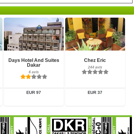
6 avis
Petit-déjeuner inclus
Days Hotel And Suites
Chez Eric
Détails
Dakar
244 avis
244 avis
Réserver
6 avis
Détails
Réserver
EUR 97
EUR 37