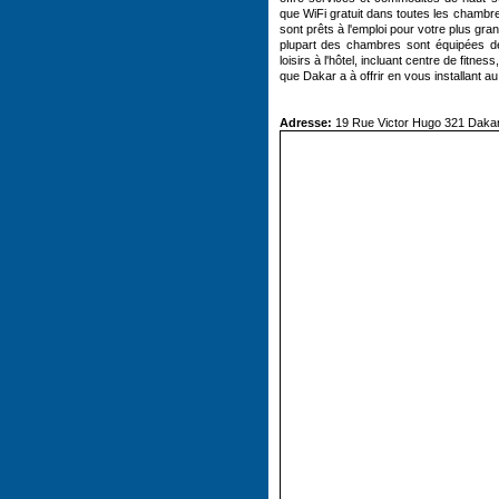
que WiFi gratuit dans toutes les chambr
sont prêts à l'emploi pour votre plus gr
plupart des chambres sont équipées de c
loisirs à l'hôtel, incluant centre de fit
que Dakar a à offrir en vous installant a
Adresse:
19 Rue Victor Hugo 321 Daka