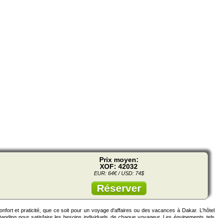
Prix moyen:
XOF: 42032
EUR: 64€ / USD: 74$
Réserver
onfort et praticité, que ce soit pour un voyage d'affaires ou des vacances à Dakar. L'hôtel
anding pour satisfaire les besoins individuels de chaque voyageur. Les équipements tels