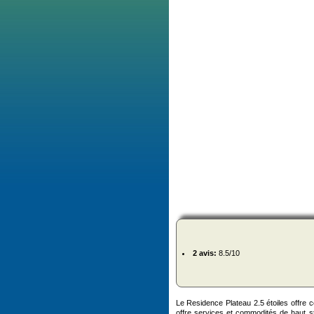
2 avis:
8.5/10
Le Residence Plateau 2.5 étoiles offre c
offre services et commodités de haut st