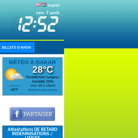
english
ven. 7 août
BILLETS D'AVION
MÉTÉO À DAKAR
28°C
Partiellement nuageux
Humidité: 59%
Vent: NE à 17km/h
83°F
Détail et prévisions
Attestations DE RETARD
INDEMNISATIONS /