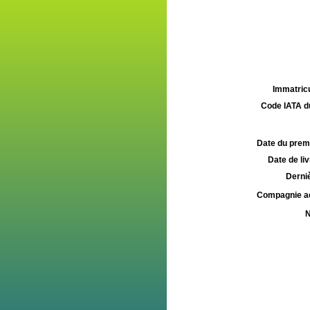
Immatricu
Code IATA d
Date du premie
Date de liv
Derniè
Compagnie aé
N