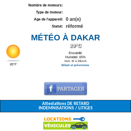
Nombre de moteurs:
Type de moteur:
0 an(s)
Age de l'appareil:
réformé
Statut:
MÉTÉO À DAKAR
29°C
Ensoleillé
Humidité: 65%
Vent: W à 20km/h
85°F
Détail et prévisions
Attestations DE RETARD
INDEMNISATIONS / LITIGES