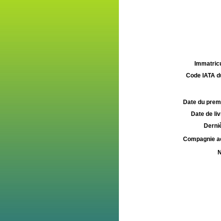
Immatricu
Code IATA d
Date du premie
Date de liv
Derniè
Compagnie aé
N