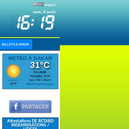
english
sam. 8 août
BILLETS D'AVION
MÉTÉO À DAKAR
31°C
Ensoleillé
Humidité: 61%
Vent: NW à 9km/h
87°F
Détail et prévisions
Attestations DE RETARD
INDEMNISATIONS /